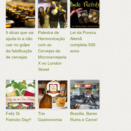
5 dicas que vai
Palestra de
Lei da Pureza
ajuda-lo a não
Harmonização
Alemã
cair no golpe
com as
completa 500
da falsificação
Cervejas da
anos
de cervejas
Microcervejaria
X no London
Street
Feliz St.
Trio
Brasília, Bares
Patricks Day!!
Gastronomia
Ruins e Caros!