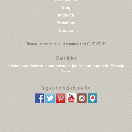
Blog
Mídia Kit
Trabalhos
Contato
Please, enter a valid username and CLIENT ID.
Mais lidos
Ideias para decorar a sua mesa de jantar com copos de Cerveja
1 view
Siga o Cerveja Esmalte