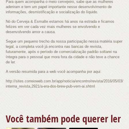
Para quem acompanha o meio cervejeiro, sabe que as mulheres
aderiram e tem um papel importante nesse desenvolvimento de
informações, desmistificação e socialização do líquido.
Nó do Cerveja & Esmalte estamos há anos na estrada e ficamos
felizes em ver cada vez mais mulheres se envolvendo e
desenvolvendo amor a causa.
Segue um pequeno trecho da nossa participação nessa matéria super
legal, a completa você já encontra nas bancas de revista,
futuramente, após o período de comercialização padrão soltarei na
íntegra para o pessoal que mora fora da cidade e não teve a chance
de ler.
A versão resumida para a web você acompanha por aqui:
http://sites.correioweb.com.br/app/noticia/encontro/revista/2016/05/03/
interna_revista,2921/a-era-dos-brew-pub-vem-ai.shtml
Você também pode querer ler