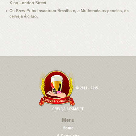
X no London Street
Os Brew Pubs invadiram Brasília e, a Mulherada as panelas, da
cerveja é claro.
© 2011 - 2015
CERVEJA E ESMALTE
Menu
Home
A Cervejeira