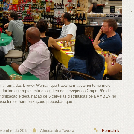
 Conti, uma das Brewer Woman que trabalham ativamente no meio
 Jailton que representa a logistica de cervejas do Grupo Pão de
monização e degustação de 5 cervejas distribuidas pela AMBEV no
 excelentes harmonizações propostas, que...
ezembro de 2015
Alessandra Tavora
Permalink