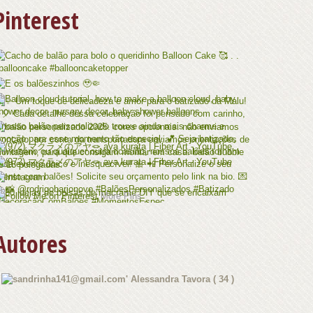
Pinterest
More Pins
Autores
Alessandra Tavora
( 34 )